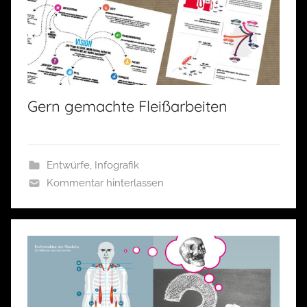
Gern gemachte Fleißarbeiten
Entwürfe
,
Infografik
Kommentar hinterlassen