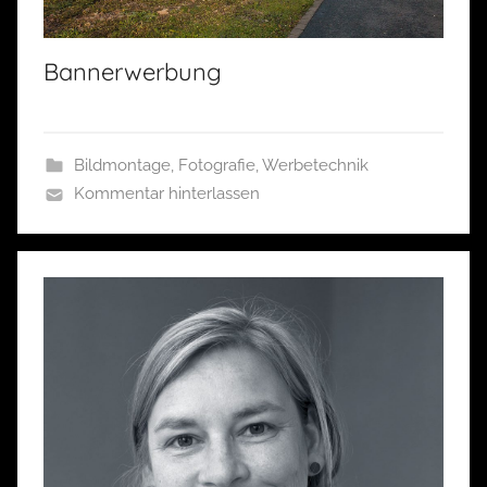
Bannerwerbung
Bildmontage
,
Fotografie
,
Werbetechnik
Kommentar hinterlassen