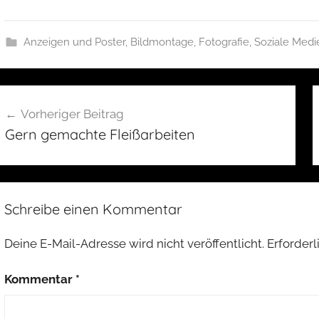
Anzeigen und Poster
,
Bildmontage
,
Fotografie
,
Soziale Medi
eitragsnavigation
Vorheriger Beitrag
Gern gemachte Fleißarbeiten
Schreibe einen Kommentar
Deine E-Mail-Adresse wird nicht veröffentlicht.
Erforderl
Kommentar
*