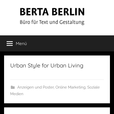
Zum
Inhalt
springen
Berta
Büro
für
Menü
Berlin
Text
und
Gestaltung
Urban Style for Urban Living
Anzeigen und Poster
,
Online Marketing
,
Soziale
Medien
Beitragsnavigation